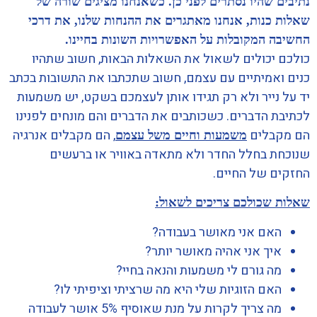
נתיבים שהיו נסתרים לפני כן
.
כשאנחנו מציגים שורה של
שאלות כנות, אנחנו מאתגרים את ההנחות שלנו, את דרכי
החשיבה המקובלות על האפשרויות השונות בחיינו.
כולכם יכולים לשאול את השאלות הבאות, חשוב שתהיו
כנים ואמיתיים עם עצמם, חשוב שתכתבו את התשובות בכתב
יד על נייר ולא רק תגידו אותן לעצמכם בשקט, יש משמעות
לכתיבת הדברים. כשכותבים את הדברים והם מונחים לפנינו
הם מקבלים
, הם מקבלים אנרגיה
משמעות וחיים משל עצמם
שנוכחת בחלל החדר ולא מתאדה באוויר או ברעשים
החזקים של החיים.
שאלות שכולכם צריכים לשאול:
האם אני מאושר בעבודה?
איך אני אהיה מאושר יותר?
מה גורם לי משמעות והנאה בחיי?
האם הזוגיות שלי היא מה שרציתי וציפיתי לו?
מה צריך לקרות על מנת שאוסיף 5% אושר לעבודה