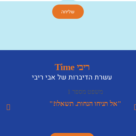
שליחה
ריבי Time
עשרת הדיברות של אבי ריבי
משפט מספר 1
"אל תניחו הנחות. תשאלו!"
"