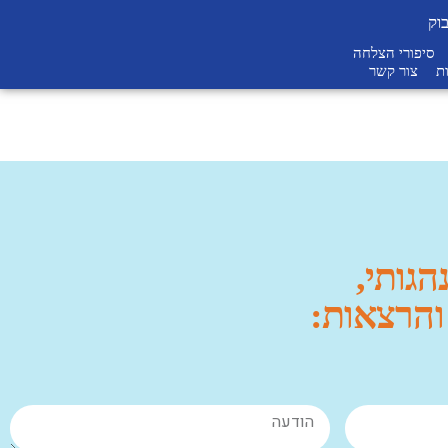
וק
סיפורי הצלחה
ת
צור קשר
אבי ריבי
ברדיו
הגותי,
לחצו להאזנה >
ת והרצאות: