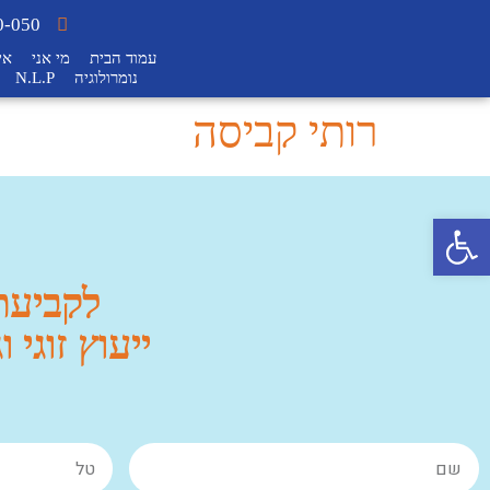
0-050
עמוד הבית
מי אני
אי
נומרולוגיה
N.L.P
רותי קביסה
פתח סרגל נגישות
לקביעת 
ייעוץ זוגי 