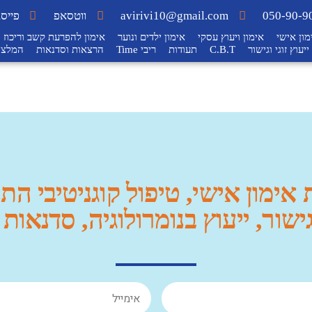
050-90-9
avirivi10@gmail.com
ווטסאפ
פייסב
מון אישי
אימון ויעוץ עסקי
אימון ילדים ונוער
אימון להפרעת קשב וריכוז
ייעוץ זוגי וגישור
C.B.T
תעודות
ריבי Time
הרצאות וסדנאות
המלצו
אימון אישי, טיפול קוגניטיבי התנ
וגישור, ייעוץ בנומרולוגיה, סדנאו