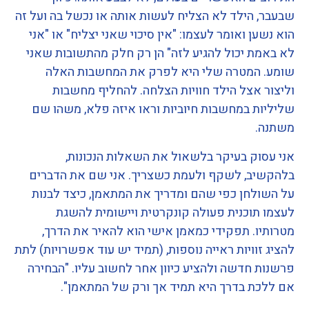
שבעבר, הילד לא הצליח לעשות אותה או נכשל בה ועל זה
הוא נשען ואומר לעצמו: "אין סיכוי שאני יצליח" או "אני
לא באמת יכול להגיע לזה" הן רק חלק מהתשובות שאני
שומע. המטרה שלי היא לפרק את המחשבות האלה
וליצור אצל הילד חוויות הצלחה. להחליף מחשבות
שליליות במחשבות חיוביות וראו איזה פלא, משהו שם
משתנה.
אני עסוק בעיקר בלשאול את השאלות הנכונות,
בלהקשיב, לשקף ולעמת כשצריך. אני שם את הדברים
על השולחן כפי שהם ומדריך את המתאמן, כיצד לבנות
לעצמו תוכנית פעולה קונקרטית ויישומית להשגת
מטרותיו. תפקידי כמאמן אישי הוא להאיר את הדרך,
להציג זוויות ראייה נוספות, (תמיד יש עוד אפשרויות) לתת
פרשנות חדשה ולהציע כיוון אחר לחשוב עליו. "הבחירה
אם ללכת בדרך היא תמיד אך ורק של המתאמן".