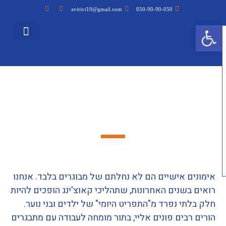
avirivi10@gmail.com
050-90-90-050
פתח סרגל נגישות
ריבי Time
אימון אישי
אימון ילדים ונוער
עמוד הבית
אימון להפרעת קשב וריכוז
סיפורי הצלחה
הרצאות וסדנאות
אימון ויעוץ עסקי
אימון ילדים ונוער
אימונים אישיים הם לא נחלתם של מבוגרים בלבד. אנחנו
רואים בשנים האחרונות, שתהליכי קאוצ'ינג הופכים להיות
חלק בלתי נפרד מ"התפריט היומי" של ילדים ובני נוער.
הורים רבים פונים אליי, בתור מומחה לעבודה עם מתבגרים