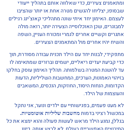
ומתאמנים צעירים, כדי שאלווה אותם בתהליך ייעודי
שבסופו, יצליחו להגשים מטרה אחת או יותר שהציבו
לעצמם. האימון יחד איתי שונה מתהליכי קאוצ'ינג רגילים
למבוגרים, שכן האוכלוסייה הצעירה יותר, רואה מולה
אתגרים וקשיים אחרים לגמרי ומכורח העניין, השפה
והשיח יהיו אחרים מול המתאמנים הצעירים.
מתפקידי, לבנות יחד עם הילד תכנית עבודה מסודרת, תוך
כדי קביעת יעדים ריאליים, ישמים וברורים שמתאימה לו
עד להשגת המטרה בשלמותה. תהליך האימון עוסק בחלקו
בזיהוי האמונות, הערכים, המחשבות השליליות, הדעות
הקדומות, הנחות היסוד, החוזקות, הנכסים, המשאבים
והעוצמות של הילד.
לא מעט פעמים, בפגישותיי עם ילדים ונוער, אני נתקל
במכשול רציני בדמות
מחשבות שליליות אוטומטיות.
בגללן, נמנע הילד מראש לעשות פעולה והוא ימצא את כל
התירוצים האפשריים בעולם, לא לבצע אותה. כיוון