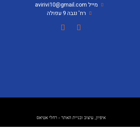
מייל avirivi10@gmail.com
רח' נגבה 9 עפולה
איפיון, עיצוב ובניית האתר - רחלי אטיאס