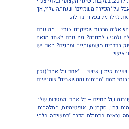
ואז אני תמיד מספר להם את הסיפור שלי: בשנת 2017, בעקבות שינוי מקצועי ובלתי צפוי
אבל על "הגזירה משמיים" שנחתה עליי, אך
ת מילותיי, בגאווה גדולה.
השאלות הרבות שסיקרנו אותי – מה גורם
ה ולהגיע למטרה? מה גורם לאחד הנאה
סוק בדברים משמעותיים ומהנים? האם יש
 אישי.
מהלך שלוש וחצי שנים שכללו יותר מ-150 שיעורים ומפגשים, 1,000 שעות לימוד ולמעלה מ-700 שעות אימון אישי – "אחד על אחד"(נכון
 הבנתי מהם "הכוחות והמשאבים" שמניעים
ובות של החיים – כל אחד והמטרות שלו.
ות כמו: סקרנות, אופטימיות, התלהבות,
תה נראית בתחילת הדרך "כמשימה בלתי