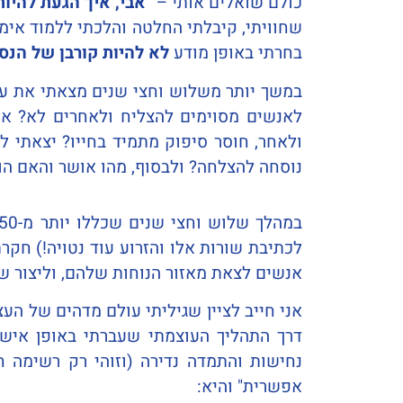
כולם שואלים אותי –
"אבי, איך הגעת להיות
שחוויתי, קיבלתי החלטה והלכתי ללמוד אימו
בחרתי באופן מודע
לא להיות קורבן של הנסי
במשך יותר משלוש וחצי שנים מצאתי את עצמ
לאנשים מסוימים להצליח ולאחרים לא? אי
ולאחר, חוסר סיפוק מתמיד בחייו? יצאתי 
נוסחה להצלחה? ולבסוף, מהו אושר והאם הו
לכתיבת שורות אלו והזרוע עוד נטויה!) חקר
אנשים לצאת מאזור הנוחות שלהם, וליצור ש
אני חייב לציין שגיליתי עולם מדהים של ה
דרך התהליך העוצמתי שעברתי באופן אישי, 
נחישות והתמדה נדירה (וזוהי רק רשימה
אפשרית" והיא: