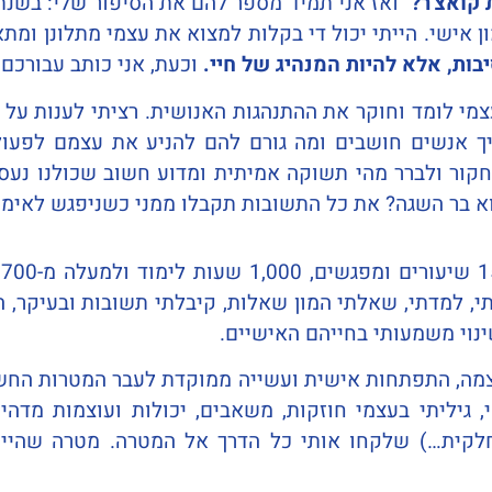
 קואצ'ר?"
ן אישי. הייתי יכול די בקלות למצוא את עצמי מתלונן ומת
בות, אלא להיות המנהיג של חיי.
וכעת, אני כותב עבורכם א
י לומד וחוקר את ההתנהגות האנושית. רציתי לענות על 
ך אנשים חושבים ומה גורם להם להניע את עצמם לפעול
לחקור ולברר מהי תשוקה אמיתית ומדוע חשוב שכולנו נע
א בר השגה? את כל התשובות תקבלו ממני כשניפגש לאימון
ב
תי, למדתי, שאלתי המון שאלות, קיבלתי תשובות ובעיקר,
ינוי משמעותי בחייהם האישיים.
עצמה, התפתחות אישית ועשייה ממוקדת לעבר המטרות החש
גיליתי בעצמי חוזקות, משאבים, יכולות ועוצמות מדהימ
 חלקית…) שלקחו אותי כל הדרך אל המטרה. מטרה שהיי