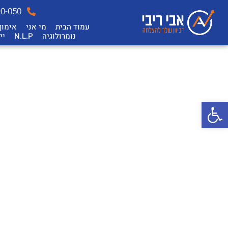
90-050
עמוד הבית
מי אני
אימון
נומרולוגיה
N.L.P
יי
פתח סרגל נגישות