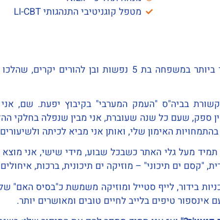
מטפל קוגניטיבי התנהגותי LI-CBT
נולדתי ב-1976 וגדלתי בטבריה, כאח הצעיר ביותר במשפחה בת 5 
שורת בביה"ס "העמק המערבי" בקיבוץ יפעת. שם, אני ע
ין ספק, שעם כל שנה שעוברת, אני מבין שנפלה בחלקי הה
תמחויות האימון שלי, ואותן אני מביא לכיתה ולשיעורים מ
תמיד מעל גלי האתר כשבכל שבוע, מידי שישי, אני מוצא 
 "קסם ים תיכוני" – מוזיקה ים תיכונית, ברכות, איחולים,
יות בידור, לייף סטייל ומוזיקה משמשת כ"בסיס האם" שלי
ם אינספור טיפים בלייב לחיים טובים ומאושרים יותר.