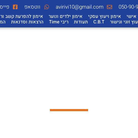
050-90-
avirivi10@gmail.com
ווטסאפ
פייס
 אישי
אימון ויעוץ עסקי
אימון ילדים ונוער
אימון להפרעת קשב ורי
עוץ זוגי וגישור
C.B.T
תעודות
ריבי Time
הרצאות וסדנאות
המל
אודותיי