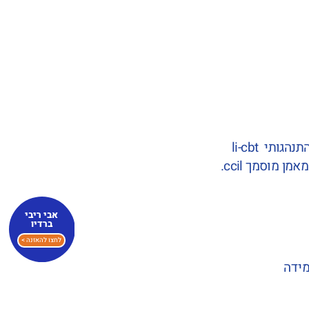
ותי li-cbt
 מוסמך ccil.
אבי ריבי
ברדיו
לחצו להאזנה >
מידה