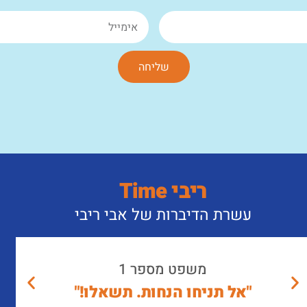
שליחה
ריבי Time
עשרת הדיברות של אבי ריבי
משפט מספר 1
"אל תניחו הנחות. תשאלו!"